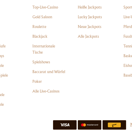
Top-Live-Casino
Heiße Jackpots
Spor
Gold Saloon
Lucky Jackpots
Live
Roulette
Neue Jackpots
Pfer
v
Blackjack
Alle Jackpots
Fussb
äufe
Internationale
Tenni
Tische
ys
Baske
Spielshows
ele
Eish
Baccarat und Würfel
piele
Baseb
Poker
Alle Live-Casinos
ele
ele