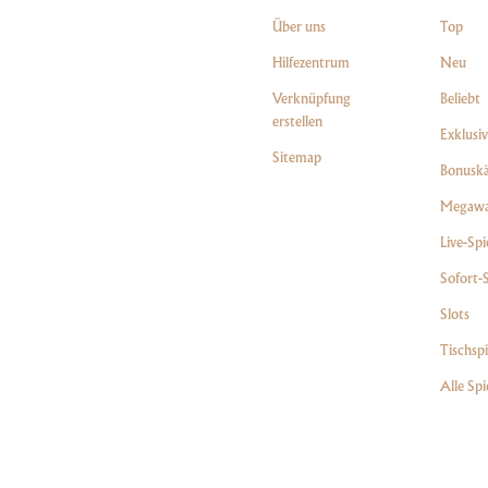
Über uns
Top
Hilfezentrum
Neu
Verknüpfung
Beliebt
erstellen
Exklusi
Sitemap
Bonusk
Megawa
Live-Spi
Zahlungen
Sofort-S
Partner
Slots
Tischspi
Alle Spi