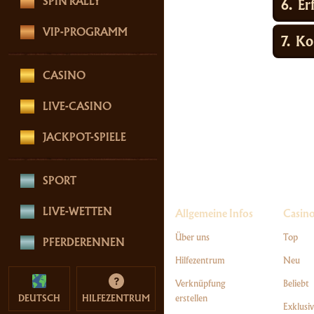
SPIN RALLY
Er
VIP-PROGRAMM
Kon
CASINO
LIVE-CASINO
JACKPOT-SPIELE
SPORT
LIVE-WETTEN
Allgemeine Infos
Casin
Über uns
Top
PFERDERENNEN
Hilfezentrum
Neu
Verknüpfung
Beliebt
DEUTSCH
HILFEZENTRUM
erstellen
Exklusi