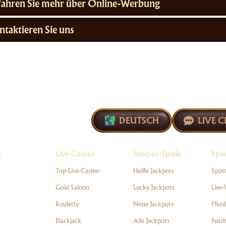
fahren Sie mehr über Online-Werbung
taktieren Sie uns
DEUTSCH
LIVE 
o
Live-Casino
Jackpot-Spiele
Spo
Top-Live-Casino
Heiße Jackpots
Spor
Gold Saloon
Lucky Jackpots
Live
Roulette
Neue Jackpots
Pfer
v
Blackjack
Alle Jackpots
Fussb