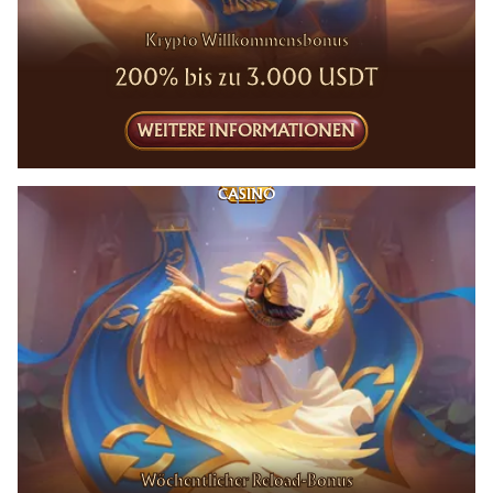
Krypto Willkommensbonus
200% bis zu 3.000 USDT
WEITERE INFORMATIONEN
CASINO
Wöchentlicher Reload-Bonus