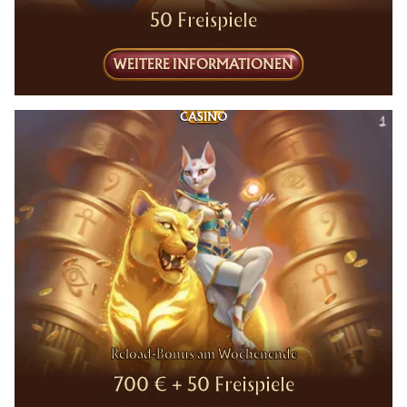
50 Freispiele
WEITERE INFORMATIONEN
CASINO
Reload-Bonus am Wochenende
700 € + 50 Freispiele