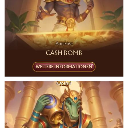
Amusnet
CASH BOMB
WEITERE INFORMATIONEN
CASINO