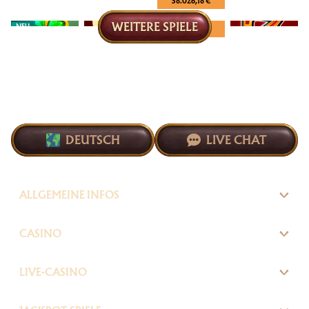
58.026,18 €
WEITERE SPIELE
NEU
58.026,18 €
DEUTSCH
LIVE CHAT
ALLGEMEINE INFOS
CASINO
LIVE-CASINO