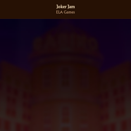
Joker Jam
ELA Games