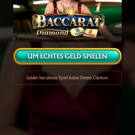
UM ECHTES GELD SPIELEN
Leider hat dieses Spiel keine Demo Option.