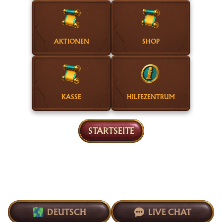
AKTIONEN
SHOP
KASSE
HILFEZENTRUM
STARTSEITE
DEUTSCH
LIVE CHAT