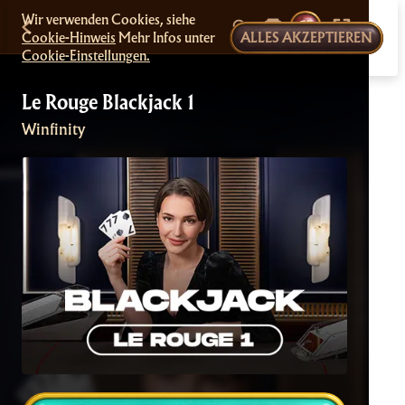
Wir verwenden Cookies, siehe
Cookie-Hinweis
Mehr Infos unter
ALLES AKZEPTIEREN
Cookie-Einstellungen.
Le Rouge Blackjack 1
Winfinity